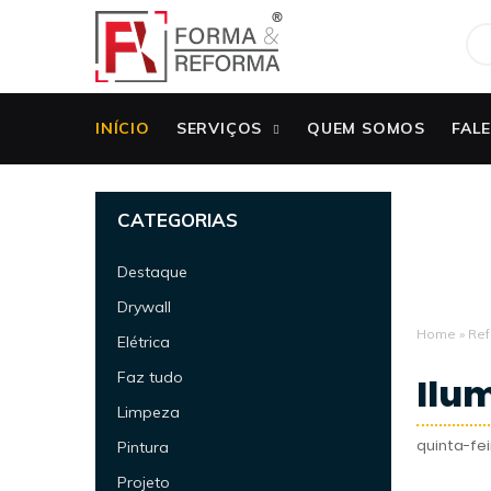
INÍCIO
SERVIÇOS
QUEM SOMOS
FAL
CATEGORIAS
Destaque
Drywall
Home
»
Ref
Elétrica
Faz tudo
Ilu
Limpeza
quinta-feir
Pintura
Projeto