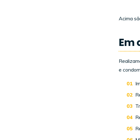
Acima são
Em 
Realizamo
e condomí
I
R
Tr
R
R
Mo