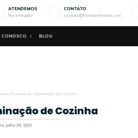
ATENDEMOS
CONTATO
Rio e Região
contato@formaereforma.com
E CONOSCO
BLOG
orma Residencial
»
Iluminação de Cozinha
minação de Cozinha
a, julho 29, 2021